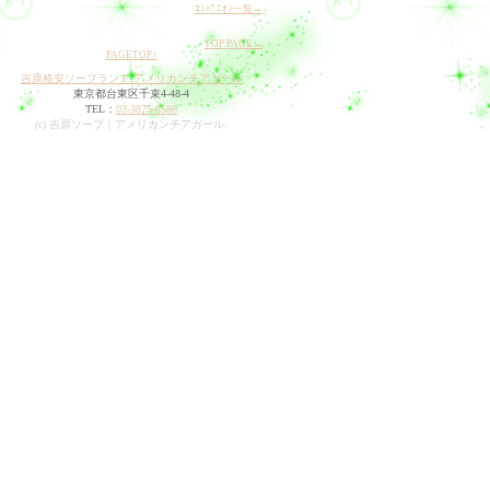
ｺﾝﾊﾟﾆｵﾝ一覧→
TOP PAGE→
PAGETOP↑
吉原格安ソープランド アメリカンチアガール
東京都台東区千束4-48-4
TEL：
03-3875-6586
(c) 吉原ソープ｜アメリカンチアガール.