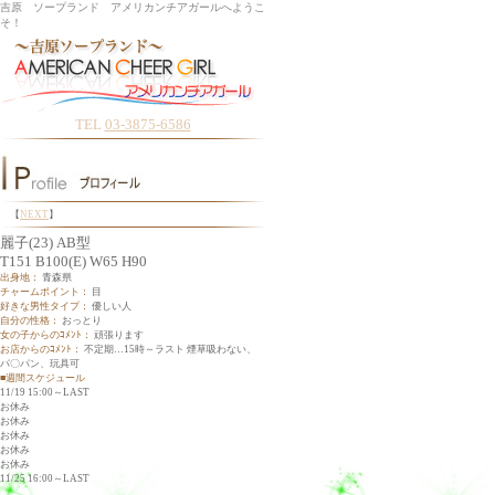
吉原 ソープランド アメリカンチアガールへようこ
そ！
TEL
03-3875-6586
【
NEXT
】
麗子(23) AB型
T151 B100(E) W65 H90
出身地：
青森県
チャームポイント：
目
好きな男性タイプ：
優しい人
自分の性格：
おっとり
女の子からのｺﾒﾝﾄ：
頑張ります
お店からのｺﾒﾝﾄ：
不定期…15時～ラスト 煙草吸わない、
パ〇パン、玩具可
■週間スケジュール
11/19 15:00～LAST
お休み
お休み
お休み
お休み
お休み
11/25 16:00～LAST