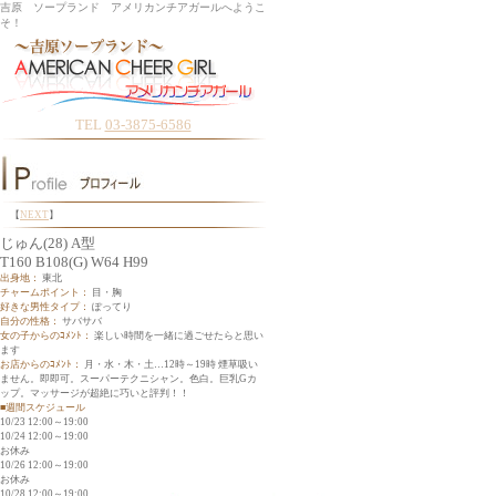
吉原 ソープランド アメリカンチアガールへようこ
そ！
TEL
03-3875-6586
【
NEXT
】
じゅん(28) A型
T160 B108(G) W64 H99
出身地：
東北
チャームポイント：
目・胸
好きな男性タイプ：
ぽってり
自分の性格：
サバサバ
女の子からのｺﾒﾝﾄ：
楽しい時間を一緒に過ごせたらと思い
ます
お店からのｺﾒﾝﾄ：
月・水・木・土…12時～19時 煙草吸い
ません。即即可。スーパーテクニシャン。色白。巨乳Gカ
ップ。マッサージが超絶に巧いと評判！！
■週間スケジュール
10/23 12:00～19:00
10/24 12:00～19:00
お休み
10/26 12:00～19:00
お休み
10/28 12:00～19:00