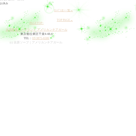
お休み
ｺﾝﾊﾟﾆｵﾝ一覧→
TOP PAGE→
PAGETOP↑
吉原格安ソープランド アメリカンチアガール
東京都台東区千束4-48-4
TEL：
03-3875-6586
(c) 吉原ソープ｜アメリカンチアガール.